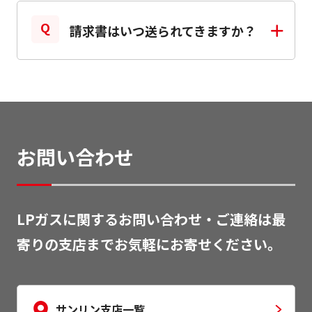
ので、ご了承ください。
引越し日（ガスのご利用停止日）をご連絡く
請求書はいつ送られてきますか？
お近くの支店：
ださい。立会いや料金精算につきまして、担
https://www.sanrinkk.co.jp/branch/
当支店よりご案内させていただきます。
お客さまの請求締日により異なりますが、毎
月ご請求をお送りします。毎月の請求金額が
確定次第、電子メールによって請求金額をご
お問い合わせ
案内し、ご利用明細をWeb上で確認すること
ができる「
サンリンＭｙページ
」へのご入会
をオススメいたします。「
サンリンＭｙペー
LPガスに関するお問い合わせ・ご連絡は最
ジへ
」への入会手続きはコチラからお願いい
寄りの支店までお気軽にお寄せください。
たします。
サンリンMy ページはこちら：
https://vsr.sanrinkk.co.jp/mypage-movie/
サンリン支店一覧