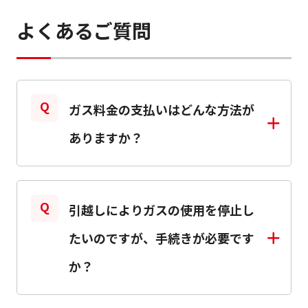
よくあるご質問
ガス料金の支払いはどんな方法が
ありますか？
口座振替またはクレジットカードによるお支
引越しによりガスの使用を停止し
払いとなります。申込用紙をお届けいたしま
たいのですが、手続きが必要です
すので、お手数ですがお近くの支店へご連絡
か？
ください。なお、各お手続きには約1ヶ月か
ら2ヶ月程度時間がかかる場合がございます